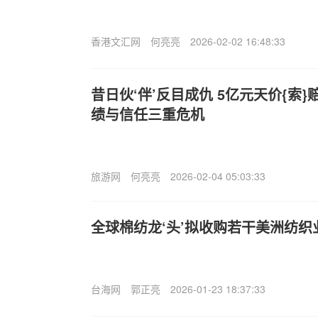
香港文汇网
何亮亮
2026-02-02 16:48:33
昔日伙‘伴’反目成仇 5亿元天价{索
绩与信任三重危机
旅游网
何亮亮
2026-02-04 05:03:33
全球棉纺龙‘头’拟收购若干美洲纺织
台海网
郭正亮
2026-01-23 18:37:33