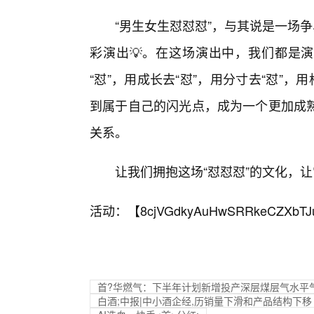
“男生女生怼怼怼”，与其说是一场
彩演出💡。在这场演出中，我们都是演
“怼”，用成长去“怼”，用分寸去“怼”
到属于自己的闪光点，成为一个更加成
关系。
让我们拥抱这场“怼怼怼”的文化，
活动：【
8cjVGdkyAuHwSRRkeCZXbTJ
首?华燃气：下半年计划新增投产深层煤层气水平气
白酒;中报|中小酒企经,历销量下滑和产品结构下