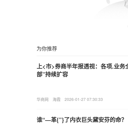
为你推荐
上<市>券商半年报透视：各项.业务
部”持续扩容
华商网
海霞
2026-01-27 07:30:33
谁“—革{”}了内衣巨头黛安芬的命？